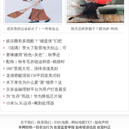
优衣库的云朵衫火了！一件有这么
秋天怎样穿裙子？跟50岁+时尚
娱乐圈有多残酷？“键盘侠”们把
《琉璃》带火了取景地天柱山，可
赛琳娜用“粉色+灰色”，秋季还
配饰｜秋冬毛衣链这样搭~精致时
180°景观大宅，演绎浪漫美好
龙湖香醍璟宸150平四室美式轻
木下孝浩为什么要“塞”领带？这
京东金融理财平台为用户打造最安
为“生存”而战！华为降低芯片储
小米5s,3G运存+阉割处理器
关于我们
-
联系我们
-
XML地图
-
网站地图
TXT
-
版权声明
本网拒绝一切非法行为 欢迎监督举报 如有错误信息 欢迎纠正