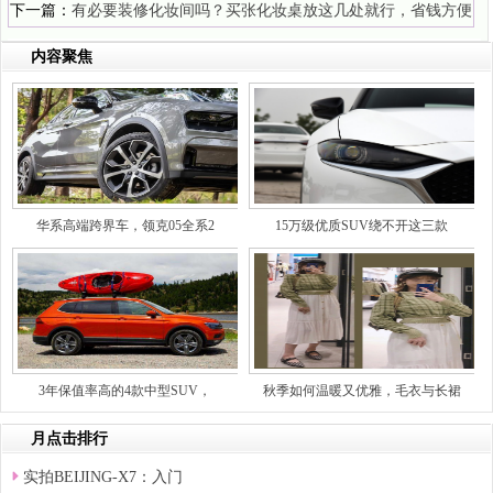
下一篇：
有必要装修化妆间吗？买张化妆桌放这几处就行，省钱方便
内容聚焦
华系高端跨界车，领克05全系2
15万级优质SUV绕不开这三款
3年保值率高的4款中型SUV，
秋季如何温暖又优雅，毛衣与长裙
月点击排行
实拍BEIJING-X7：入门