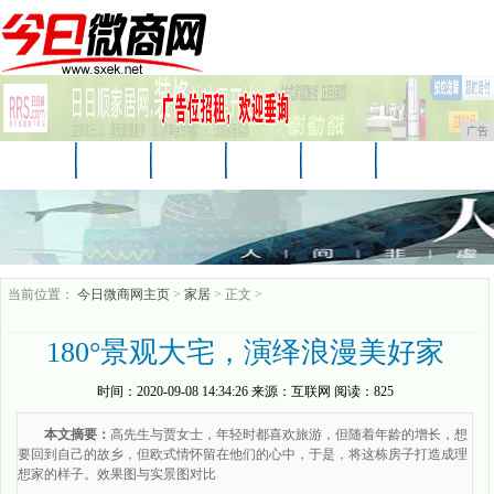
广告
首页
资讯
财经
娱乐
科技
汽车
时尚
家居
企业
游戏
商讯
当前位置：
今日微商网主页
>
家居
> 正文 >
180°景观大宅，演绎浪漫美好家
时间：
2020-09-08 14:34:26
来源：
互联网
阅读：825
本文摘要：
高先生与贾女士，年轻时都喜欢旅游，但随着年龄的增长，想
要回到自己的故乡，但欧式情怀留在他们的心中，于是，将这栋房子打造成理
想家的样子。效果图与实景图对比