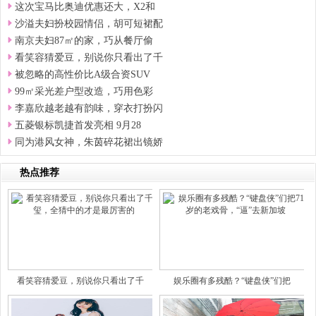
这次宝马比奥迪优惠还大，X2和
沙溢夫妇扮校园情侣，胡可短裙配
南京夫妇87㎡的家，巧从餐厅偷
看笑容猜爱豆，别说你只看出了千
被忽略的高性价比A级合资SUV
99㎡采光差户型改造，巧用色彩
李嘉欣越老越有韵味，穿衣打扮闪
五菱银标凯捷首发亮相 9月28
同为港风女神，朱茵碎花裙出镜娇
热点推荐
看笑容猜爱豆，别说你只看出了千
娱乐圈有多残酷？“键盘侠”们把