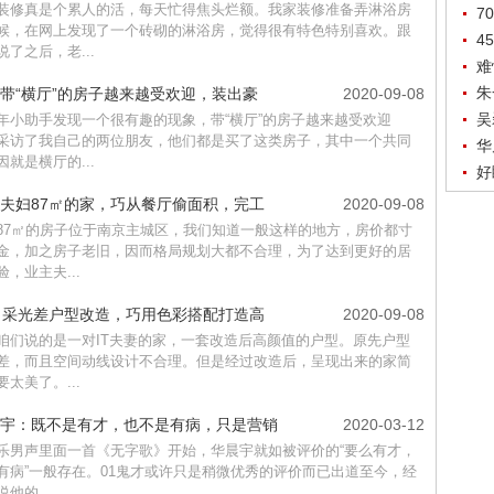
装修真是个累人的活，每天忙得焦头烂额。我家装修准备弄淋浴房
7
候，在网上发现了一个砖砌的淋浴房，觉得很有特色特别喜欢。跟
4
说了之后，老...
难
朱
带“横厅”的房子越来越受欢迎，装出豪
2020-09-08
吴
年小助手发现一个很有趣的现象，带“横厅”的房子越来越受欢迎
采访了我自己的两位朋友，他们都是买了这类房子，其中一个共同
华
因就是横厅的...
好
夫妇87㎡的家，巧从餐厅偷面积，完工
2020-09-08
87㎡的房子位于南京主城区，我们知道一般这样的地方，房价都寸
金，加之房子老旧，因而格局规划大都不合理，为了达到更好的居
验，业主夫...
㎡采光差户型改造，巧用色彩搭配打造高
2020-09-08
咱们说的是一对IT夫妻的家，一套改造后高颜值的户型。原先户型
差，而且空间动线设计不合理。但是经过改造后，呈现出来的家简
要太美了。...
宇：既不是有才，也不是有病，只是营销
2020-03-12
乐男声里面一首《无字歌》开始，华晨宇就如被评价的“要么有才，
有病”一般存在。01鬼才或许只是稍微优秀的评价而已出道至今，经
他的...