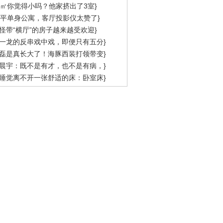
0㎡你觉得小吗？他家挤出了3室}
5平单身公寓，客厅投影仪太赞了}
怪带“横厅”的房子越来越受欢迎}
一龙的反串戏中戏，即便只有五分}
磊是真长大了！海豚西装打领带变}
晨宇：既不是有才，也不是有病，}
睡觉离不开一张舒适的床：卧室床}