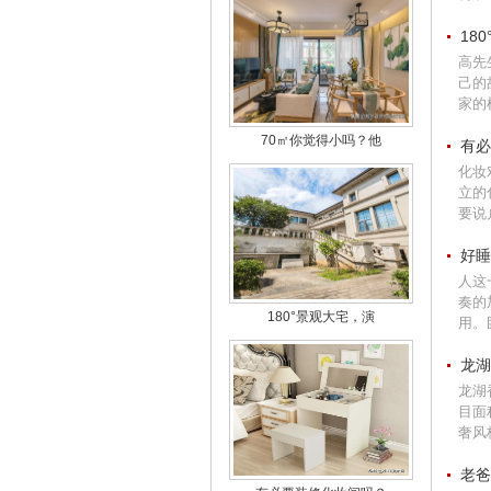
18
高先
己的
家的
70㎡你觉得小吗？他
有必
化妆
立的
要说
好睡
人这
奏的
180°景观大宅，演
用。
龙湖
龙湖
目面
奢风格
老爸