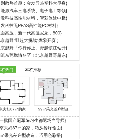
告别散热难题：金发导热塑料大显身}
新能源汽车三电系统、电子电工等领}
金发科技高性能材料，智驾旅途中极}
发科技无PFAS高性能PC材料}
直面高压，新一代高温尼龙，800}
京越野“野超大挑战”燃擎开赛 }
北京越野「你行你上」野超镇江站开}
潮流东莞燃情冬至！北京越野野超东}
本栏热门
本栏推荐
京夫妇87㎡的家
99㎡采光差户型改
一批国产冠军练习生都返场当导师}
京夫妇87㎡的家，巧从餐厅偷面}
9㎡采光差户型改造，巧用色彩搭}