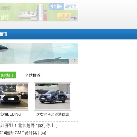
广告
商讯
广告
全站热门
全站推荐
实拍BEIJING
这次宝马比奥迪优惠
江开野！北京越野 “你行你上”}
024国际CMF设计奖 | 为}