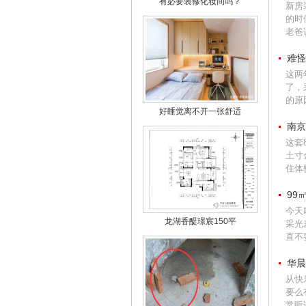
有必要装修化妆间吗？
新房
的时
老爸
难怪
这两
了，
的原
好睡觉离不开一张舒适
南京
这套
土寸
住体
99
今天
龙湖香醍璟宸150平
采光
直不
华晨
从快
要么
常听说