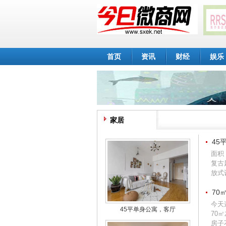
首页
资讯
财经
娱乐
家居
45
面积
复古
放式设
70
今天
45平单身公寓，客厅
70
房子