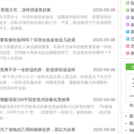
0°景观大宅，演绎浪漫美好家
2020-09-08
生与贾女士，年轻时都喜欢旅游，但随着年龄的增长，想要回到自
故乡，但欧式情怀留在他们的心中，于是，将这栋房子打造成理想
金
样子。效果图...
北
要装修化妆间吗？买张化妆桌放这几处就
2020-09-08
对大多数的女人来说都很重要，有条件没条件的都想要装修一间独
化妆室，空间够大再多化妆品都能放得下，但这真的有必要吗？不
户型小没有独...
觉离不开一张舒适的床：卧室床应该这样
2020-09-08
一辈子至少有三分之一的时光是在床上度过的，特别是当下生活节
加速，一张舒适安逸的床，对睡觉质量、缓解疲有极大的缓解作
卧室床的常见标...
香醍璟宸150平四室美式轻奢实景效果
2020-09-08
南
香醍璟宸150平四室美式轻奢实景效果图大比拼项目楼号：7号楼项
积：150平方米户 型：（四室两厅一厨两卫）装饰风格：（美式轻
第
）...
南
为了省钱自己用砖砌淋浴房，原以为会寒
2020-09-08
9