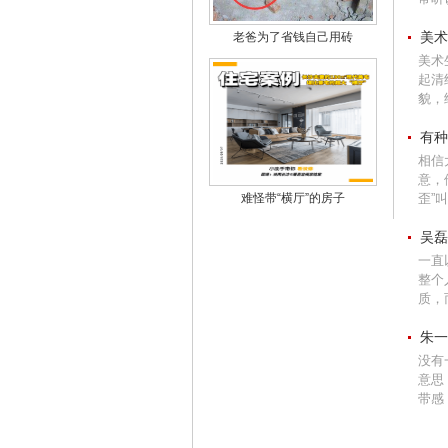
美术
老爸为了省钱自己用砖
美术
起清
貌，
有种
相信
意，
难怪带“横厅”的房子
歪”叫
吴磊
一直
整个
质，
朱一
没有
意思
带感