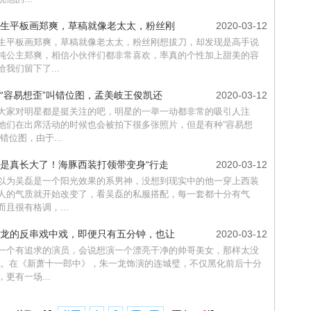
生平板画郑爽，草稿就像老太太，粉丝刚
2020-03-12
生平板画郑爽，草稿就像老太太，粉丝刚想拔刀，却发现是高手说
纯公主郑爽，相信小伙伴们都非常喜欢，率真的个性加上甜美的容
给我们留下了...
“容易想歪”叫错位图，孟美岐王俊凯还
2020-03-12
大家对明星都是挺关注的吧，明星的一举一动都非常的吸引人注
他们在出席活动的时候也会被拍下很多张照片，但是有种“容易想
错位图，由于...
是真长大了！海豚西装打领带变身“行走
2020-03-12
以为吴磊是一个阳光效果的系男神，没想到现实中的他一穿上西装
人的气质就开始改变了，看吴磊的私服搭配，每一套都十分有气
而且很有格调，...
龙的反串戏中戏，即便只有五分钟，也让
2020-03-12
一个有追求的演员，会说想演一个漂亮干净的帅哥美女，那样太没
 。在《新萧十一郎中》，朱一龙饰演的连城璧，不仅黑化前后十分
，更有一场...