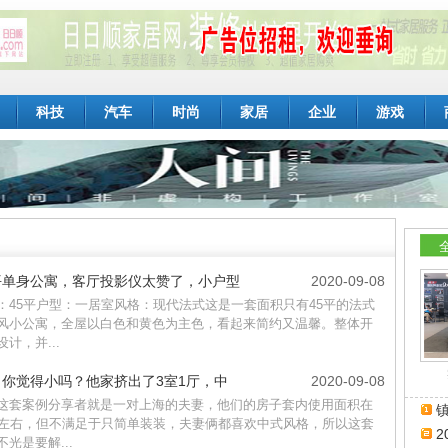
科技
汽车
时尚
家居
企业
游戏
平单身公寓，客厅投影仪太赞了，小户型
2020-09-08
：45平户型：一居室风格：现代法式这是一套面积只有45平的法式
风小公寓，全屋以白色和黄色为主色，看起来简约又温馨。整体开
计，并...
㎡你觉得小吗？他家挤出了3室1厅，中
2020-09-08
这套案例分享者就是一对上海的夫妻，他们的房子套内使用面积在
镇
㎡左右，但不满足于只简单装装，夫妻俩都喜欢中式风格，所以这套
2
不光是要解...