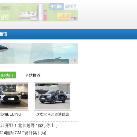
广告
商讯
广告
全站热门
全站推荐
实拍BEIJING
这次宝马比奥迪优惠
江开野！北京越野 “你行你上”}
024国际CMF设计奖 | 为}