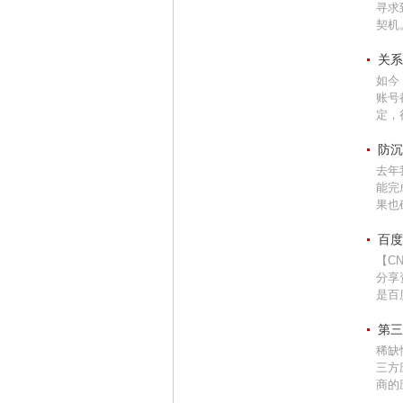
寻求
契机。
关系
如今
账号
定，
防沉
去年
能完
果也
百度
【C
分享
是百
第三
稀缺
三方
商的应