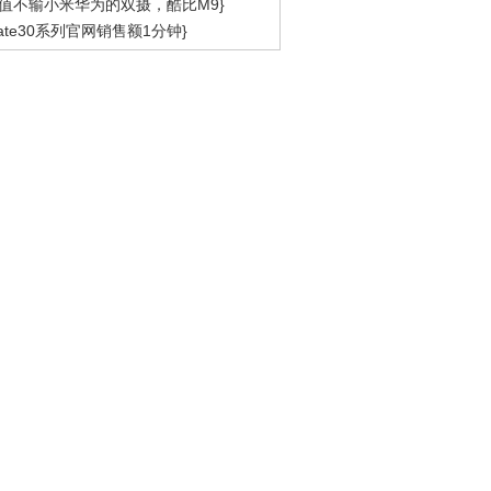
值不输小米华为的双摄，酷比M9}
ate30系列官网销售额1分钟}