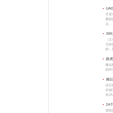
UA
手里
磨损
点...
39
（文
元的
的，那
路虎
像这
的经
难以
还记
存储
米2A
24
借助