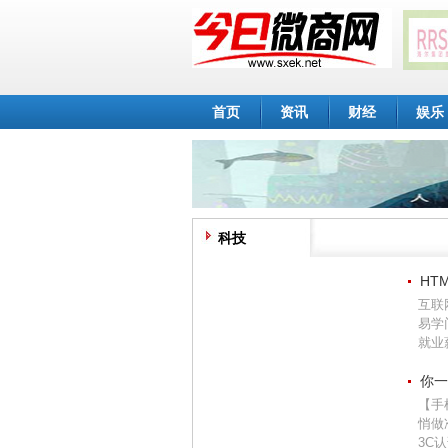
首页
资讯
财经
娱乐
科技
HT
互联
易学
就业薪
你一
【手
悄做
3C认