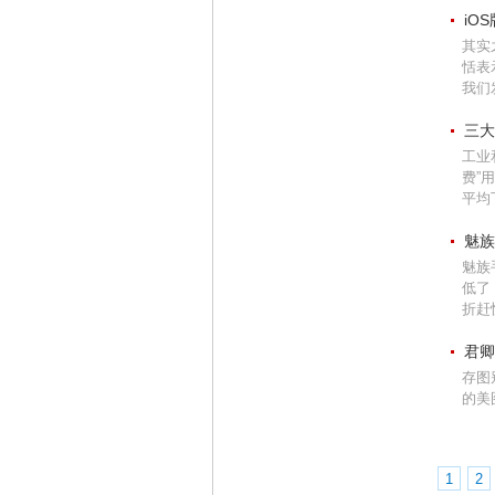
iO
其实
恬表
我们发
三大
工业
费”
平均下
魅族
魅族
低了
折赶
君卿
存图
的美
1
2