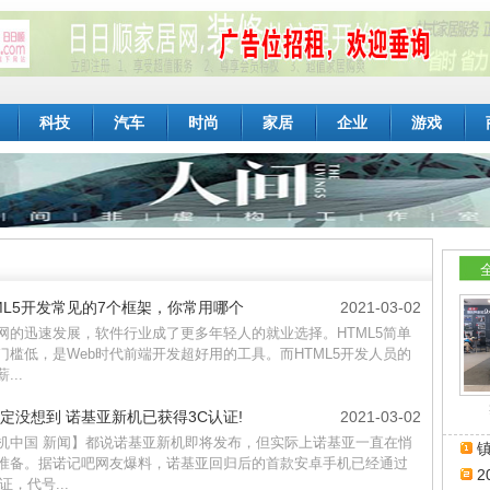
科技
汽车
时尚
家居
企业
游戏
ML5开发常见的7个框架，你常用哪个
2021-03-02
网的迅速发展，软件行业成了更多年轻人的就业选择。HTML5简单
门槛低，是Web时代前端开发超好用的工具。而HTML5开发人员的
...
定没想到 诺基亚新机已获得3C认证!
2021-03-02
机中国 新闻】都说诺基亚新机即将发布，但实际上诺基亚一直在悄
镇
准备。据诺记吧网友爆料，诺基亚回归后的首款安卓手机已经通过
2
证，代号...