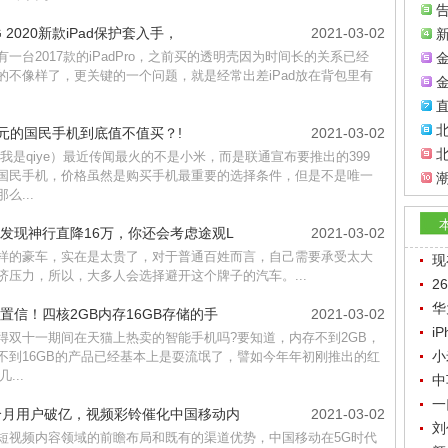
G 2020新款iPad保护套入手，
2021-03-02
有一台2017款的iPadPro，之前买的透明壳因为时间长的关系已经
的不像样了，更关键的一个问题，就是经常出差iPad放在背包里有
金
北
9元的国民手机到底值不值买？!
2021-03-02
/我是qiye）最近传闻最火的不是小米，而是联通宣布要推出的399
国民手机，价格虽然是购买手机最重要的选择条件，但是不是唯一
么...
发现神行直降16万，你还会考虑途观L
2021-03-02
样的豪车，实在是太贵了，对于普通百姓而言，自己需要承受太大
现
济压力，所以，大多人会选择避开这个牌子的汽车。...
2
华
置信！四核2GB内存16GB存储的手
2021-03-02
i
得双十一期间在天猫上热卖的智能手机吗?要知道，内存不到2GB，
小
不到16GB的产品已经基本上是耍流氓了，譬如今年年初刚推出的红
几...
中
一
个月用户破亿，视频彩铃催化中国移动内
2021-03-02
刘
短视频内容领域的前瞻布局和既有的渠道优势，中国移动在5G时代