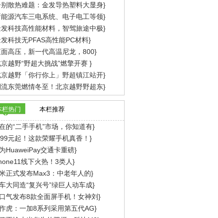
告别散热难题：金发导热塑料大显身}
新能源汽车三电系统、电子电工等领}
金发科技高性能材料，智驾旅途中极}
发科技无PFAS高性能PC材料}
直面高压，新一代高温尼龙，800}
京越野“野超大挑战”燃擎开赛 }
北京越野「你行你上」野超镇江站开}
潮流东莞燃情冬至！北京越野野超东}
本栏热门
本栏推荐
在的“二手手机”市场，你知道有}
699元起！这款荣耀手机真香！}
为HuaweiPay交通卡重磅}
Phone11线下火热！3类人}
米正式发布Max3：中老年人的}
车大同造“复兴号”绿巨人动车成}
口气发布8款全面屏手机！女神刘}
作虎：一加8系列采用第五代AG}