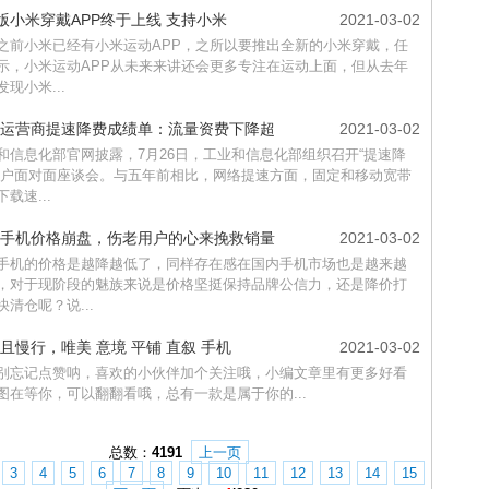
S版小米穿戴APP终于上线 支持小米
2021-03-02
之前小米已经有小米运动APP，之所以要推出全新的小米穿戴，任
示，小米运动APP从未来来讲还会更多专注在运动上面，但从去年
现小米...
运营商提速降费成绩单：流量资费下降超
2021-03-02
和信息化部官网披露，7月26日，工业和信息化部组织召开“提速降
用户面对面座谈会。与五年前相比，网络提速方面，固定和移动宽带
载速...
手机价格崩盘，伤老用户的心来挽救销量
2021-03-02
手机的价格是越降越低了，同样存在感在国内手机市场也是越来越
，对于现阶段的魅族来说是价格坚挺保持品牌公信力，还是降价打
快清仓呢？说...
且慢行，唯美 意境 平铺 直叙 手机
2021-03-02
别忘记点赞呐，喜欢的小伙伴加个关注哦，小编文章里有更多好看
图在等你，可以翻翻看哦，总有一款是属于你的...
总数：
4191
上一页
3
4
5
6
7
8
9
10
11
12
13
14
15