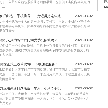
颜
到了一条带来全新场景的业务增值渠道，也提供了走向内容领域的
...
M
你的钱包！手机换号，一定记得把这些账
2021-03-02
，手机号就像一个人的身份证明，支付宝、网银、手机APP等各类
都需要绑定手机号。如果在销号前不提前解除这些账户的手机号绑
很有可能会...
迷机制真的能帮我们摆脱手机依赖吗？!
2021-03-02
我们做了一个有趣的测试，手机上分别只装微信和支付宝，看它们
成多少事。测试的本意是想看看超级App的功能到底有多强大，结
确实令我们...
网盘正式上线单次/单日下载加速服务：
2021-03-02
NMO新闻】大家平时用百度网盘吗？通过百度网盘，大家可以相互
资源，十分方便。不过，对于非会员用户来说，下载速度慢可以说
度网盘最大...
方应用商店日渐衰落，华为、小米等手机
2021-03-02
性决定价值。应用宝、百度手机助手、豌豆荚、360手机助手等第
应用商店曾广受用户青睐，一方面，华为、小米、OPPO等手机厂
用商店...