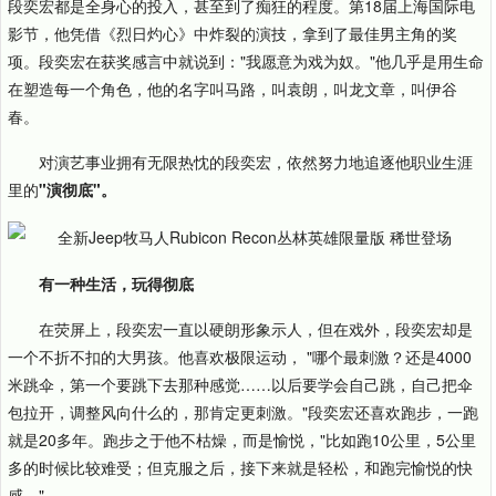
段奕宏都是全身心的投入，甚至到了痴狂的程度。第18届上海国际电
影节，他凭借《烈日灼心》中炸裂的演技，拿到了最佳男主角的奖
项。段奕宏在获奖感言中就说到："我愿意为戏为奴。"他几乎是用生命
在塑造每一个角色，他的名字叫马路，叫袁朗，叫龙文章，叫伊谷
春。
对演艺事业拥有无限热忱的段奕宏，依然努力地追逐他职业生涯
里的
"演彻底"。
有一种生活，玩得彻底
在荧屏上，段奕宏一直以硬朗形象示人，但在戏外，段奕宏却是
一个不折不扣的大男孩。他喜欢极限运动， "哪个最刺激？还是4000
米跳伞，第一个要跳下去那种感觉……以后要学会自己跳，自己把伞
包拉开，调整风向什么的，那肯定更刺激。"段奕宏还喜欢跑步，一跑
就是20多年。跑步之于他不枯燥，而是愉悦，"比如跑10公里，5公里
多的时候比较难受；但克服之后，接下来就是轻松，和跑完愉悦的快
感。"