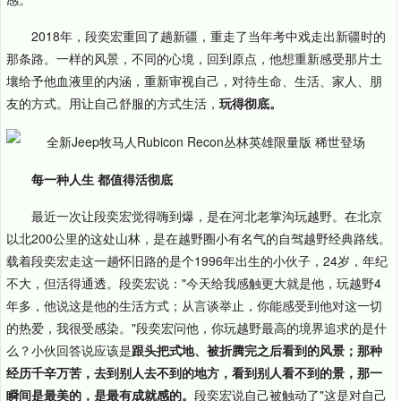
2018年，段奕宏重回了趟新疆，重走了当年考中戏走出新疆时的
那条路。一样的风景，不同的心境，回到原点，他想重新感受那片土
壤给予他血液里的内涵，重新审视自己，对待生命、生活、家人、朋
友的方式。用让自己舒服的方式生活，
玩得彻底。
每一种人生 都值得活彻底
最近一次让段奕宏觉得嗨到爆，是在河北老掌沟玩越野。在北京
以北200公里的这处山林，是在越野圈小有名气的自驾越野经典路线。
载着段奕宏走这一趟怀旧路的是个1996年出生的小伙子，24岁，年纪
不大，但活得通透。段奕宏说："今天给我感触更大就是他，玩越野4
年多，他说这是他的生活方式；从言谈举止，你能感受到他对这一切
的热爱，我很受感染。"段奕宏问他，你玩越野最高的境界追求的是什
么？小伙回答说应该是
跟头把式地、被折腾完之后看到的风景；那种
经历千辛万苦，去到别人去不到的地方，看到别人看不到的景，那一
瞬间是最美的，是最有成就感的。
段奕宏说自己被触动了"这是对自己