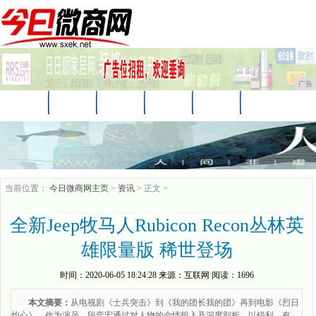
广告
首页
资讯
财经
娱乐
科技
汽车
时尚
家居
企业
游戏
商讯
当前位置：
今日微商网主页
>
资讯
> 正文 >
全新Jeep牧马人Rubicon Recon丛林英
雄限量版 稀世登场
时间：
2020-06-05 18:24:28
来源：
互联网
阅读：1696
本文摘要：
从电视剧《士兵突击》到《我的团长我的团》再到电影《烈日
灼心》，作为演员，段奕宏通过对人物的全情投入及深度剖析，以锐利、有