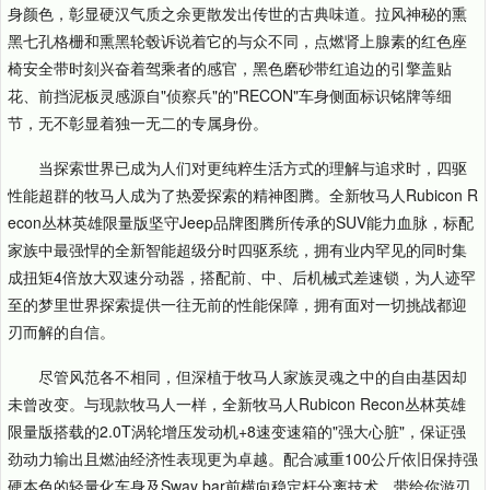
身颜色，彰显硬汉气质之余更散发出传世的古典味道。拉风神秘的熏
黑七孔格栅和熏黑轮毂诉说着它的与众不同，点燃肾上腺素的红色座
椅安全带时刻兴奋着驾乘者的感官，黑色磨砂带红追边的引擎盖贴
花、前挡泥板灵感源自"侦察兵"的"RECON"车身侧面标识铭牌等细
节，无不彰显着独一无二的专属身份。
当探索世界已成为人们对更纯粹生活方式的理解与追求时，四驱
性能超群的牧马人成为了热爱探索的精神图腾。全新牧马人Rubicon R
econ丛林英雄限量版坚守Jeep品牌图腾所传承的SUV能力血脉，标配
家族中最强悍的全新智能超级分时四驱系统，拥有业内罕见的同时集
成扭矩4倍放大双速分动器，搭配前、中、后机械式差速锁，为人迹罕
至的梦里世界探索提供一往无前的性能保障，拥有面对一切挑战都迎
刃而解的自信。
尽管风范各不相同，但深植于牧马人家族灵魂之中的自由基因却
未曾改变。与现款牧马人一样，全新牧马人Rubicon Recon丛林英雄
限量版搭载的2.0T涡轮增压发动机+8速变速箱的"强大心脏"，保证强
劲动力输出且燃油经济性表现更为卓越。配合减重100公斤依旧保持强
硬本色的轻量化车身及Sway bar前横向稳定杆分离技术，带给你游刃