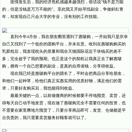
疫情发生后，我的经济危机感越来越强烈，俗话说“钱不是万能
的，但是没钱是万万不能的”。至此我又开始寻找副业，争做斜杠青
年，却发现自己只会大学的专业，没有别的工作技能。
直到今年4月份，我在朋友圈里遇到了惠啵购，一开始我只是庆幸
自己又找到了一个低价的团购平台，并未在意。收到在惠啵购购买的
乳胶枕后，我发现枕头的质量和我在天猫国际花近千块钱买的差不
多，完全超乎了我的预期。也正是这个的契机让我真正去了解惠啵
购，拥有一个自己想要的副业，是真的自用省钱，分享得收益。
现在我已经是惠啵购平台的团长了，平时会把商品分享给朋友，
和他们一起种草，给他们真正实惠实用的优质好物，满足他们的需
求，只要好友购买后，我也能得到收益。
最最关键的一点，以前做微商的时候都要不停地囤货、卖货，还
得每天自己动手地发货，现在做了惠啵购完全不需要任何的投资，也
不需要在家里腾地方囤货了，只要分享商品即可，发货、仓储都是平
台负责的，我只需要卖货服务好顾客就可以了。