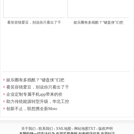
看笑容猜爱豆，别说你只看出了千
娱乐圈有多残酷？“键盘侠”们把
娱乐圈有多残酷？“键盘侠”们把
看笑容猜爱豆，别说你只看出了千
企业定制专属手机app带来的价
助力传统能源转型升级，华北工控
创新不止，联想携全新Moto
关于我们
-
联系我们
-
XML地图
-
网站地图
TXT
-
版权声明
本网拒绝一切非法行为 欢迎监督举报 如有错误信息 欢迎纠正