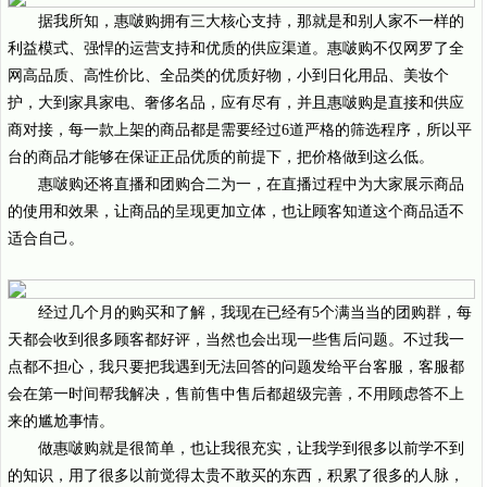
据我所知，惠啵购拥有三大核心支持，那就是和别人家不一样的
利益模式、强悍的运营支持和优质的供应渠道。惠啵购不仅网罗了全
网高品质、高性价比、全品类的优质好物，小到日化用品、美妆个
护，大到家具家电、奢侈名品，应有尽有，并且惠啵购是直接和供应
商对接，每一款上架的商品都是需要经过6道严格的筛选程序，所以平
台的商品才能够在保证正品优质的前提下，把价格做到这么低。
惠啵购还将直播和团购合二为一，在直播过程中为大家展示商品
的使用和效果，让商品的呈现更加立体，也让顾客知道这个商品适不
适合自己。
经过几个月的购买和了解，我现在已经有5个满当当的团购群，每
天都会收到很多顾客都好评，当然也会出现一些售后问题。不过我一
点都不担心，我只要把我遇到无法回答的问题发给平台客服，客服都
会在第一时间帮我解决，售前售中售后都超级完善，不用顾虑答不上
来的尴尬事情。
做惠啵购就是很简单，也让我很充实，让我学到很多以前学不到
的知识，用了很多以前觉得太贵不敢买的东西，积累了很多的人脉，