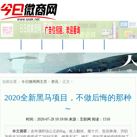
广告
首页
资讯
财经
娱乐
科技
汽车
时尚
家居
企业
游戏
商讯
当前位置：
今日微商网主页
>
资讯
> 正文 >
2020全新黑马项目，不做后悔的那种
～
时间：
2020-07-28 10:19:06
来源：
互联网
阅读：1518
本文摘要：
去年满怀信心立的flag，收入翻倍、瘦十斤、告别单身、升职
加薪在2020年都变成了“好好活着，健康无灾”。确实，突如其来的疫情影响了