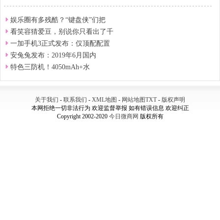
娱乐圈有多残酷？“键盘侠”们把
看笑容猜爱豆，别说你只看出了千
一加手机3正式发布：仅顶配配置
安兔兔发布：2019年6月国内
特色三防机！4050mAh+水
关于我们
-
联系我们
-
XML地图
-
网站地图
TXT
-
版权声明
本网拒绝一切非法行为 欢迎监督举报 如有错误信息 欢迎纠正
Copyright 2002-2020
今日微商网
版权所有