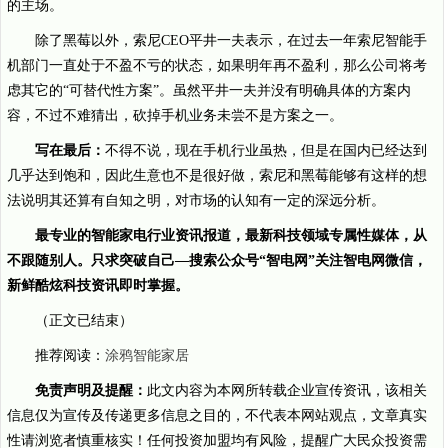
的主场。
除了黑莓以外，索尼CEO平井一夫表示，在过去一年索尼智能手
机部门一直处于不盈不亏的状态，如果明年再不盈利，那么公司将考
虑其它的“可替代性方案”。虽然平井一夫并没有明确具体的方案内
容，不过不难猜出，砍掉手机业务未尝不是方案之一。
写在最后：
不得不说，现在手机行业虽热，但是在国内已经达到
几乎达到饱和，因此生意也不是很好做，索尼和黑莓能够有这样的想
法说明其还算有自知之明，对市场的认知有一定的深远分析。
最专业的智能家电行业资讯报道，最新科技领域专属性媒体，从
不跟随别人。只求突破自己—搜索公众号“智电网”关注智电网微信，
新鲜酷炫科技资讯即时掌握。
（正文已结束）
推荐阅读：
涂鸦智能家居
免责声明及提醒：
此文内容为本网所转载企业宣传资讯，该相关
信息仅为宣传及传递更多信息之目的，不代表本网站观点，文章真实
性请浏览者慎重核实！任何投资加盟均有风险，提醒广大民众投资需