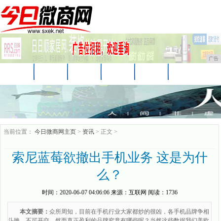
广告
首页
资讯
财经
娱乐
科技
汽车
时尚
家居
企业
游戏
商讯
当前位置：
今日微商网主页
>
资讯
> 正文 >
索尼蓝莓欲撤出手机业务 这是为什
么？
时间：
2020-06-07 04:06:06
来源：
互联网
阅读：1736
本文摘要：
众所周知，目前在手机行业大家都炒的很凶，各手机品牌争相
斗艳，不可开交，然而真正盈利的品牌究竟有哪些呢？当然这些数据我们美欧